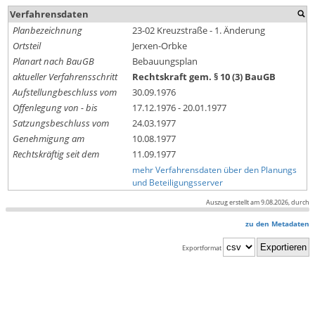
Verfahrensdaten
Planbezeichnung
23-02 Kreuzstraße - 1. Änderung
Ortsteil
Jerxen-Orbke
Planart nach BauGB
Bebauungsplan
aktueller Verfahrensschritt
Rechtskraft gem. § 10 (3) BauGB
Aufstellungbeschluss vom
30.09.1976
Offenlegung von - bis
17.12.1976 - 20.01.1977
Satzungsbeschluss vom
24.03.1977
Genehmigung am
10.08.1977
Rechtskräftig seit dem
11.09.1977
mehr Verfahrensdaten über den Planungs
und Beteiligungsserver
Auszug erstellt am 9.08.2026, durch
zu den Metadaten
Exportformat