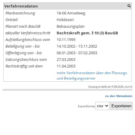
Verfahrensdaten
Planbezeichnung
18-06 Amselweg
Ortsteil
Hiddesen
Planart nach BauGB
Bebauungsplan
aktueller Verfahrensschritt
Rechtskraft gem. § 10 (3) BauGB
Aufstellungbeschluss vom
10.11.1999
Beteiligung von - bis
14.10.2002 - 15.11.2002
Offenlegung von - bis
06.01.2003 - 07.02.2003
Satzungsbeschluss vom
27.03.2003
Rechtskräftig seit dem
11.04.2003
mehr Verfahrensdaten über den Planungs
und Beteiligungsserver
Auszug erstellt am 9.08.2026, durch
zu den Metadaten
Exportformat