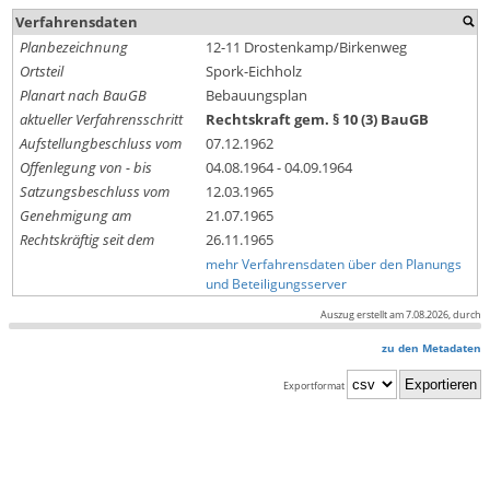
Verfahrensdaten
Planbezeichnung
12-11 Drostenkamp/Birkenweg
Ortsteil
Spork-Eichholz
Planart nach BauGB
Bebauungsplan
aktueller Verfahrensschritt
Rechtskraft gem. § 10 (3) BauGB
Aufstellungbeschluss vom
07.12.1962
Offenlegung von - bis
04.08.1964 - 04.09.1964
Satzungsbeschluss vom
12.03.1965
Genehmigung am
21.07.1965
Rechtskräftig seit dem
26.11.1965
mehr Verfahrensdaten über den Planungs
und Beteiligungsserver
Auszug erstellt am 7.08.2026, durch
zu den Metadaten
Exportformat