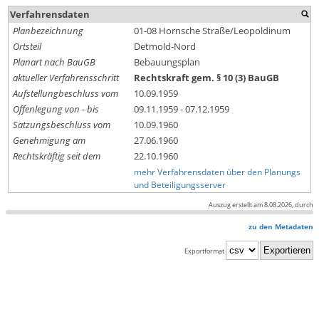
Verfahrensdaten
Planbezeichnung
01-08 Hornsche Straße/Leopoldinum
Ortsteil
Detmold-Nord
Planart nach BauGB
Bebauungsplan
aktueller Verfahrensschritt
Rechtskraft gem. § 10 (3) BauGB
Aufstellungbeschluss vom
10.09.1959
Offenlegung von - bis
09.11.1959 - 07.12.1959
Satzungsbeschluss vom
10.09.1960
Genehmigung am
27.06.1960
Rechtskräftig seit dem
22.10.1960
mehr Verfahrensdaten über den Planungs
und Beteiligungsserver
Auszug erstellt am 8.08.2026, durch
zu den Metadaten
Exportformat