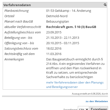
Verfahrensdaten
Planbezeichnung
01-53 Gelskamp - 14. Änderung
Ortsteil
Detmold-Nord
Planart nach BauGB
Bebauungsplan
aktueller Verfahrensschritt
Rechtskraft gem. § 10 (3) BauGB
Aufstellungbeschluss vom
23.09.2015
Beteiligung von - bis
21.10.2013 - 22.11.2013
Offenlegung von - bis
20.10.2015 - 03.11.2015
Satzungsbeschluss vom
18.02.2016
Rechtskräftig seit dem
11.03.2016
Anmerkungen
Das Baugesetzbuch ermöglicht durch §
214 Abs. 4 ein ergänzendes Verfahren zu
eröffnen und den Plan rückwirkend in
Kraft zu setzen, um entsprechende
Sachverhalte zu berücksichtigen
mehr Verfahrensdaten über den Planungs
und Beteiligungsserver
Auszug erstellt am 6.08.2026, durch
zu den Metadaten
Exportformat