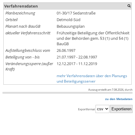
Verfahrensdaten
Planbezeichnung
01-30/17 Sedanstraße
Ortsteil
Detmold-Süd
Planart nach BauGB
Bebauungsplan
aktueller Verfahrensschritt
Frühzeitige Beteiligung der Öffentlichkeit
und der Behörden gem. §3 (1) und §4 (1)
BauGB
Aufstellungbeschluss vom
26.06.1997
Beteiligung von - bis
21.07.1997 - 22.08.1997
Veränderungssperre (außer
12.12.2017 - 11.12.2019
Kraft)
mehr Verfahrensdaten über den Planungs
und Beteiligungsserver
Auszug erstellt am 7.08.2026, durch
zu den Metadaten
Exportformat